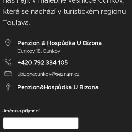
nás najít v malebné vesničce Cunkov,
která se nachází v turistickém regionu
Toulava.
Penzion & Hospůdka U Bizona
Cunkov 18, Cunkov
+420 792 334 105
ubizonacunkov@seznam.cz
Penzion&Hospůdka U Bizona
Jméno a příjmení